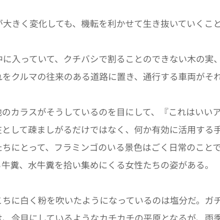
が大きく変化しても、機転を利かせて生き抜いていくこ
中に入っていて、クチバシで割ることのできない木の実
れをクルマの往来のある道路に置き、通行する車両がそ
他のカラスがそうしているのを目にして、『これはいい
在として疎ましがるだけではなく、何か有効に活用する
たちにとって、フラミンゴのいる景色はごく日常のこと
る牛糞、水牛糞を拾い集めにくる女性たちの姿がある。
こちに白く粉を吹いたようになっているのは塩分だ。ガ
は、今目にしているようなカチカチの平原となるが、雨