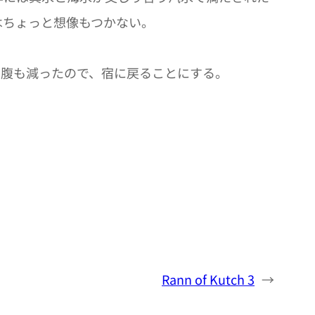
はちょっと想像もつかない。
ろ腹も減ったので、宿に戻ることにする。
Rann of Kutch 3
→