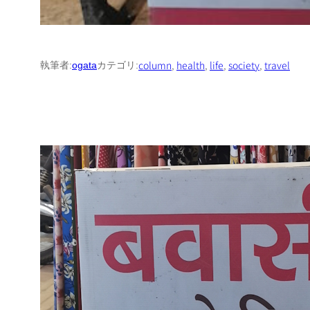
column
, 
health
, 
life
, 
society
, 
travel
執筆者:
ogata
カテゴリ: