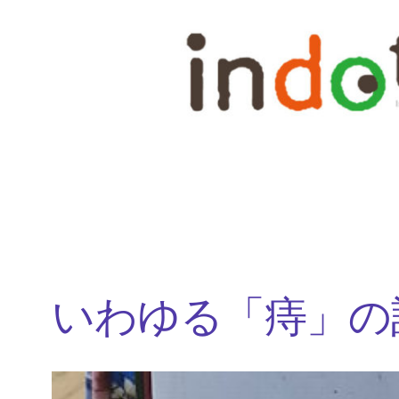
内
容
を
ス
キ
ッ
プ
いわゆる「痔」の