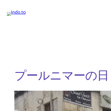
内
容
を
ス
キ
ッ
プ
プールニマーの日