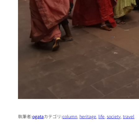
執筆者:
ogata
カテゴリ:
column
, 
heritage
, 
life
, 
society
, 
travel