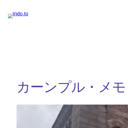
内
容
を
ス
キ
ッ
プ
カーンプル・メモ