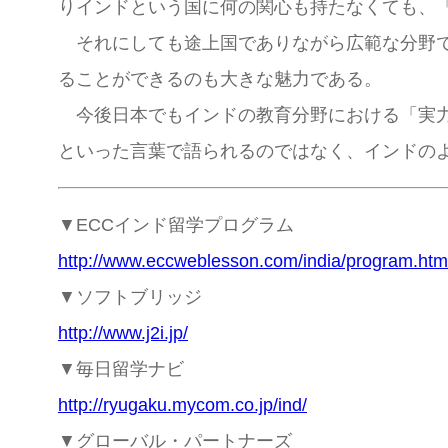
りインドという国に何の関心も持たなくても、
それにしても途上国でありながら広範な分野で
ることができるのも大きな魅力である。
今後日本でもインドの教育分野における「実力
といった言葉で語られるのではなく、インドの
▼ECCインド留学プログラム
http://www.eccweblesson.com/india/program.htm
▼ソフトブリッジ
http://www.j2i.jp/
▼毎日留学ナビ
http://ryugaku.mycom.co.jp/ind/
▼グローバル・パートナーズ