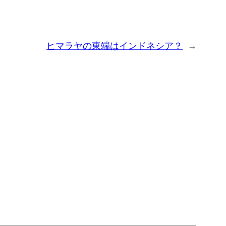
ヒマラヤの東端はインドネシア？
→