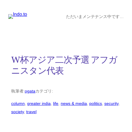
内
容
ただいまメンテナンス中です…
を
ス
キ
ッ
W杯アジア二次予選 アフガ
プ
ニスタン代表
執筆者:
ogata
カテゴリ:
column
, 
greater india
, 
life
, 
news & media
, 
politics
, 
security
, 
society
, 
travel