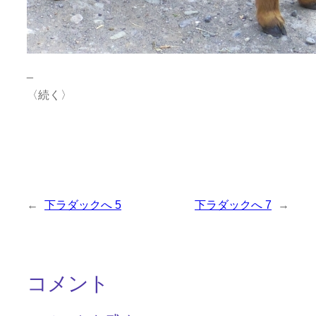
_
〈続く〉
←
下ラダックへ 5
下ラダックへ 7
→
コメント