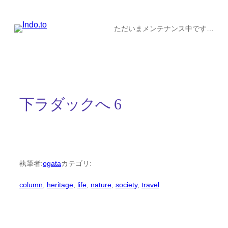
内
容
ただいまメンテナンス中です…
を
ス
キ
ッ
下ラダックへ 6
プ
執筆者:
ogata
カテゴリ:
column
, 
heritage
, 
life
, 
nature
, 
society
, 
travel