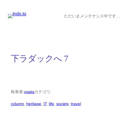
内
容
ただいまメンテナンス中です…
を
ス
キ
ッ
下ラダックへ 7
プ
執筆者:
ogata
カテゴリ:
column
, 
heritage
, 
IT
, 
life
, 
society
, 
travel