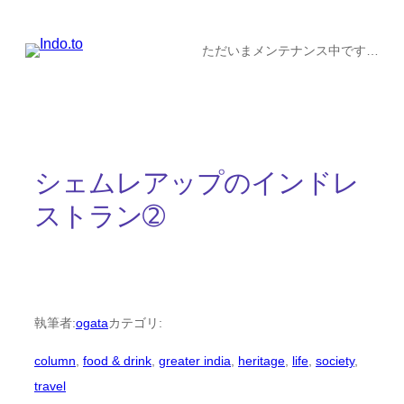
内
容
ただいまメンテナンス中です…
を
ス
キ
ッ
シェムレアップのインドレ
プ
ストラン➁
執筆者:
ogata
カテゴリ:
column
, 
food & drink
, 
greater india
, 
heritage
, 
life
, 
society
, 
travel