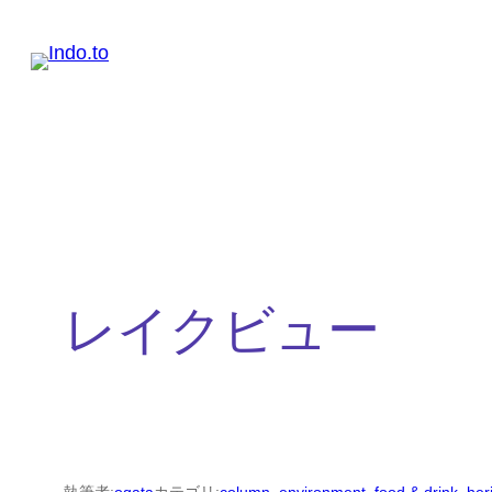
内
容
を
ス
キ
ッ
プ
レイクビュー