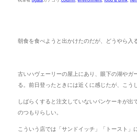
執筆者:
ogata
カテゴリ:
column
, 
environment
, 
food & drink
, 
her
朝食を食べようと出かけたのだが、どうやら入
古いハヴェーリーの屋上にあり、眼下の湖やガ
る。前日登ったときには近くに感じたが、こう
しばらくすると注文していないパンケーキが出
のつもりらしい。
こういう店では「サンドイッチ」「トースト」