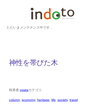
内
容
を
ただいまメンテナンス中です…
ス
キ
ッ
プ
神性を帯びた木
執筆者:
ogata
カテゴリ:
column
, 
economy
, 
heritage
, 
life
, 
society
, 
travel