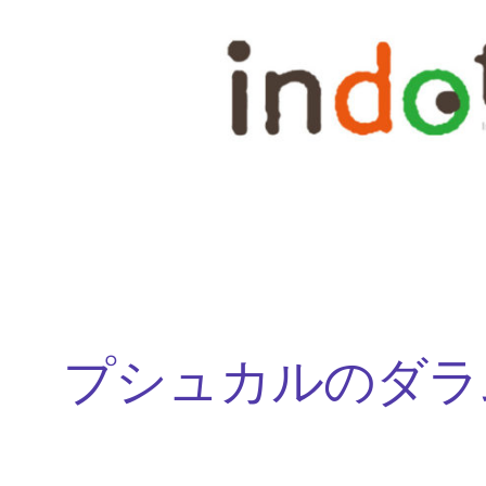
内
容
を
ス
キ
ッ
プ
プシュカルのダラ