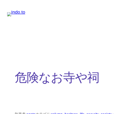
内
容
を
ス
キ
ッ
プ
危険なお寺や祠