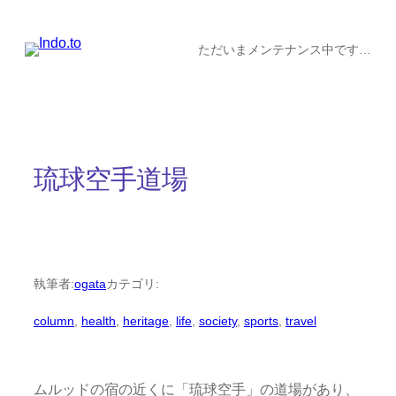
内
容
ただいまメンテナンス中です…
を
ス
キ
ッ
琉球空手道場
プ
執筆者:
ogata
カテゴリ:
column
, 
health
, 
heritage
, 
life
, 
society
, 
sports
, 
travel
ムルッドの宿の近くに「琉球空手」の道場があり、