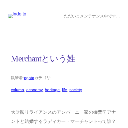
内
容
ただいまメンテナンス中です…
を
ス
キ
ッ
Merchantという姓
プ
執筆者:
ogata
カテゴリ:
column
, 
economy
, 
heritage
, 
life
, 
society
大財閥リライアンスのアンバーニー家の御曹司アナ
ントと結婚するラディカー・マーチャントって誰？