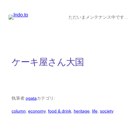
内
容
ただいまメンテナンス中です…
を
ス
キ
ッ
ケーキ屋さん大国
プ
執筆者:
ogata
カテゴリ:
column
, 
economy
, 
food & drink
, 
heritage
, 
life
, 
society