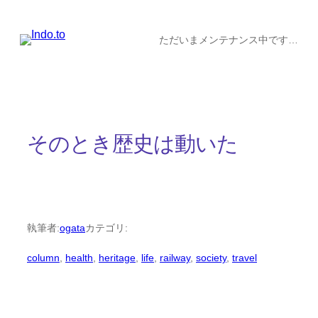
内
容
ただいまメンテナンス中です…
を
ス
キ
ッ
そのとき歴史は動いた
プ
執筆者:
ogata
カテゴリ:
column
, 
health
, 
heritage
, 
life
, 
railway
, 
society
, 
travel