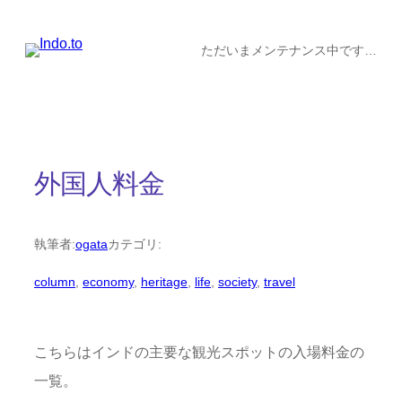
内
容
ただいまメンテナンス中です…
を
ス
キ
ッ
外国人料金
プ
執筆者:
ogata
カテゴリ:
column
, 
economy
, 
heritage
, 
life
, 
society
, 
travel
こちらはインドの主要な観光スポットの入場料金の
一覧。