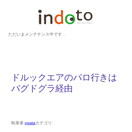
内
容
を
ただいまメンテナンス中です…
ス
キ
ッ
プ
ドルックエアのパロ行きは
バグドグラ経由
執筆者:
ogata
カテゴリ: