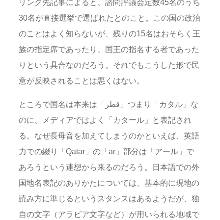
リンク先記事によると、諮問評議会定数45名のうち
30名が直接選挙で選ばれたとのこと。この国の政治
のことはよく知らないが、残りの15名はおそらく王
族の指定席であったり、国王の指名する者であった
りという具合なのだろう。それでもこうした形で民
意が反映されることは悪くはない。
ところで国名は本来は「قطر‎」つまり「カタル」な
のに、メディアではよく「カタール」と表記され
る。なぜ長母音を加えてしまうのかといえば、英語
力での綴り「Qatar」の「ar」部分は「アール」で
あろうという連想から来るのだろう。日本語での外
国地名表記のありかたについては、基本的に現地の
読み方に準じるというスタンスはあるようだが、独
自の文字（アラビア文字など）が用いられる地域で