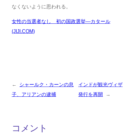
なくないように思われる。
女性の当選者なし 初の国政選挙―カタール
(JIJI.COM)
←
シャールク・カーンの息
インドが観光ヴィザ
子、アリアンの逮捕
発行を再開
→
コメント