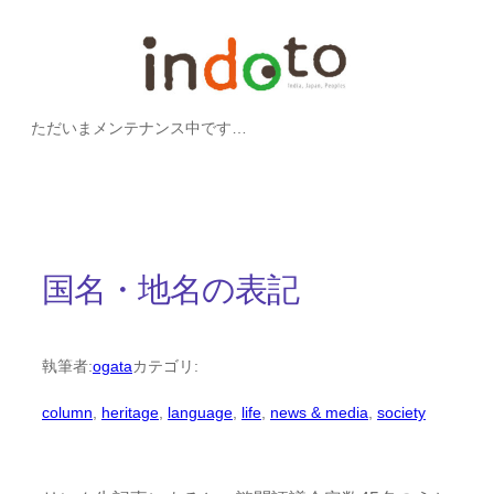
内
容
を
ただいまメンテナンス中です…
ス
キ
ッ
プ
国名・地名の表記
執筆者:
ogata
カテゴリ:
column
, 
heritage
, 
language
, 
life
, 
news & media
, 
society