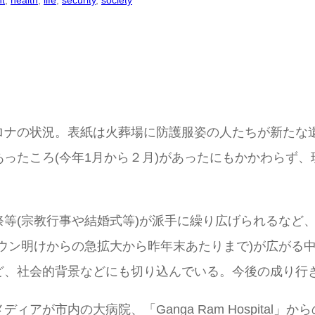
t
, 
health
, 
life
, 
security
, 
society
ロナの状況。表紙は火葬場に防護服姿の人たちが新たな
ったころ(今年1月から２月)があったにもかかわらず
等(宗教行事や結婚式等)が派手に繰り広げられるなど
ウン明けからの急拡大から昨年末あたりまで)が広がる
ど、社会的背景などにも切り込んでいる。今後の成り行
アが市内の大病院、「Ganga Ram Hospital