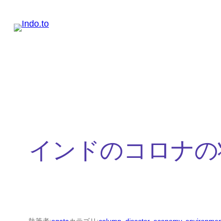
内
容
を
ス
キ
ッ
プ
インドのコロナの