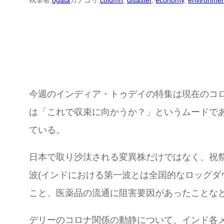
執筆者:
ogata
カテゴリ:
column
, 
disaster
, 
economy
, 
environmen
今週のインディア・トゥデイの特集は現在のコ
は「これで収束に向かうか？」というムードであ
ている。
日本で取り沙汰される変異株だけではなく、祝祭
波(インドにおける第一波とは全国的なロッグダ
こと、医薬品の流通に阻害要因があったことな
デリーのコロナ関係の動静について、インド各メディ