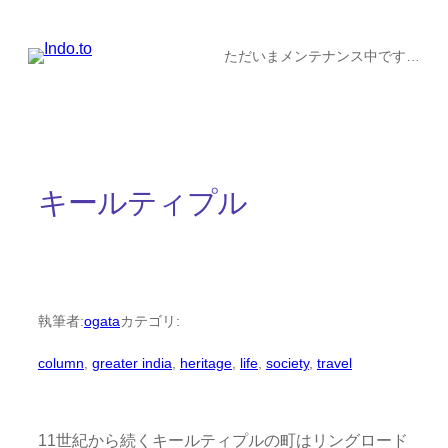
内
容
ただいまメンテナンス中です…
を
ス
キ
ッ
キールティプル
プ
執筆者:
ogata
カテゴリ:
column
, 
greater india
, 
heritage
, 
life
, 
society
, 
travel
11世紀から続くキールティプルの町はリングロード