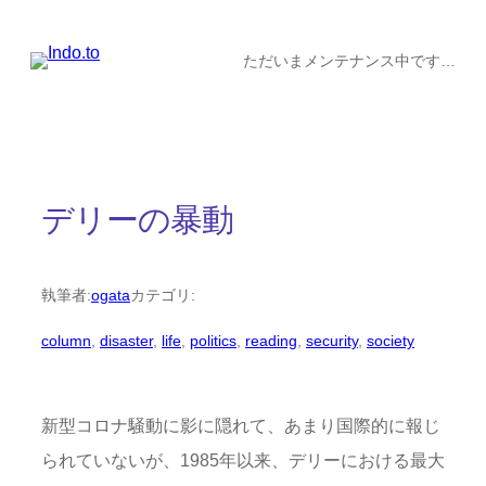
内
容
ただいまメンテナンス中です…
を
ス
キ
ッ
デリーの暴動
プ
執筆者:
ogata
カテゴリ:
column
, 
disaster
, 
life
, 
politics
, 
reading
, 
security
, 
society
新型コロナ騒動に影に隠れて、あまり国際的に報じ
られていないが、1985年以来、デリーにおける最大