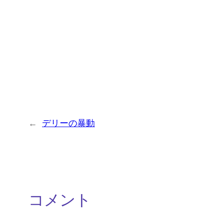
←
デリーの暴動
コメント