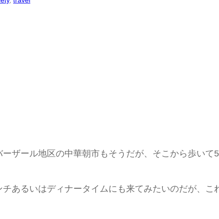
iety
, 
travel
バーザール地区の中華朝市もそうだが、そこから歩いて
ンチあるいはディナータイムにも来てみたいのだが、こ