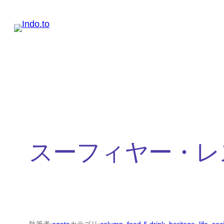
内
容
を
ス
キ
ッ
プ
スーフィヤー・レ