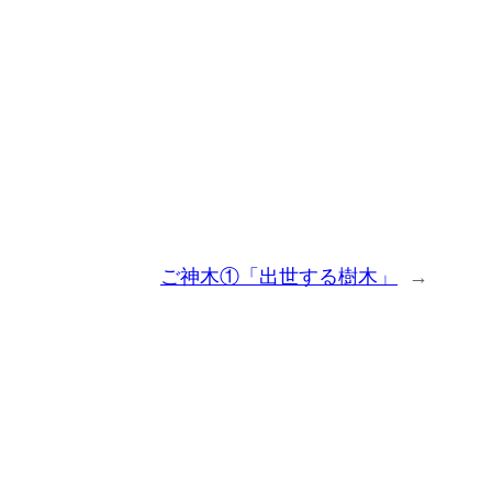
ご神木①「出世する樹木」
→