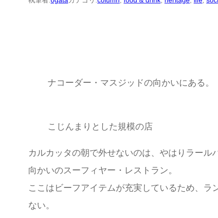
執筆者:
ogata
カテゴリ:
column
, 
food & drink
, 
heritage
, 
life
, 
soc
ナコーダー・マスジッドの向かいにある。
こじんまりとした規模の店
カルカッタの朝で外せないのは、やはりラール
向かいのスーフィヤー・レストラン。
ここはビーフアイテムが充実しているため、ラ
ない。