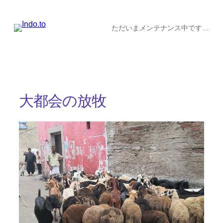
内
容
ただいまメンテナンス中です…
を
ス
キ
ッ
大都会の放牧
プ