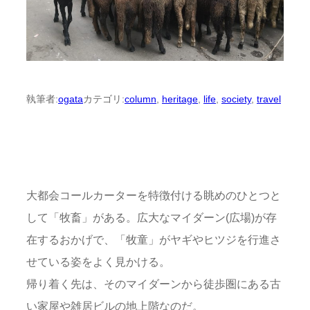
執筆者:
ogata
カテゴリ:
column
, 
heritage
, 
life
, 
society
, 
travel
大都会コールカーターを特徴付ける眺めのひとつと
して「牧畜」がある。広大なマイダーン(広場)が存
在するおかげで、「牧童」がヤギやヒツジを行進さ
せている姿をよく見かける。
帰り着く先は、そのマイダーンから徒歩圏にある古
い家屋や雑居ビルの地上階なのだ。