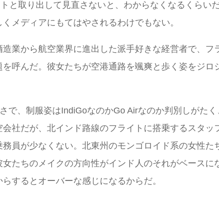
と取り出して見直さないと、わからなくなるくらいだ。破綻したJet 
しくメディアにもてはやされるわけでもない。
酒造業から航空業界に進出した派手好きな経営者で、フ
題を呼んだ。彼女たちが空港通路を颯爽と歩く姿をジロ
味さで、制服姿はIndiGoなのかGo Airなのか判別
空会社だが、北インド路線のフライトに搭乗するスタッ
乗務員が少なくない。北東州のモンゴロイド系の女性た
彼女たちのメイクの方向性がインド人のそれがベースに
からするとオーバーな感じになるからだ。