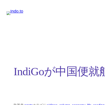
内
容
を
ス
キ
ッ
プ
IndiGoが中国便