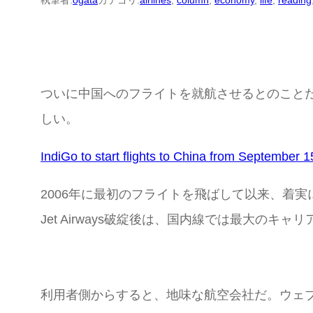
執筆者:
ogata
カテゴリ:
airlines
, 
column
, 
economy
, 
life
, 
reading
ついに中国へのフライトを就航させるとのこと
しい。
IndiGo to start flights to China from Septembe
2006年に最初のフライトを飛ばして以来、着実に
Jet Airways破綻後は、国内線では最大の
利用者側からすると、地味な航空会社だ。ウェブ