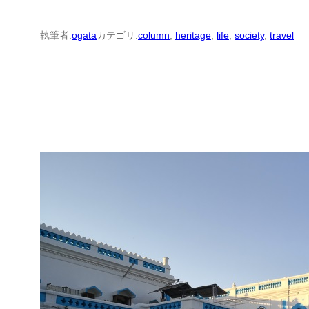
執筆者:
ogata
カテゴリ:
column
, 
heritage
, 
life
, 
society
, 
travel