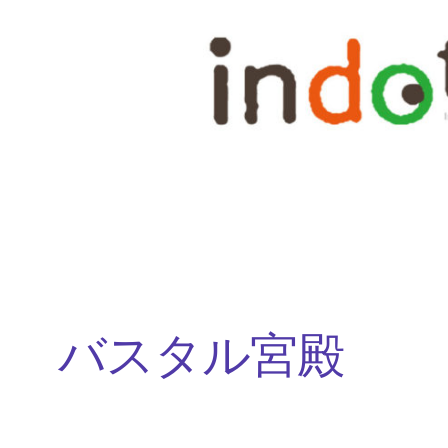
内
容
を
ス
キ
ッ
プ
バスタル宮殿