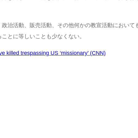
、政治活動、販売活動、その他何かの教宣活動において
ることに等しいことも少なくない。
ave killed trespassing US ‘missionary’ (CNN)