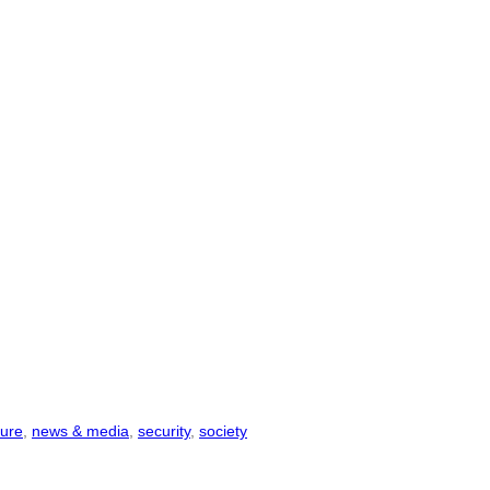
ture
, 
news & media
, 
security
, 
society