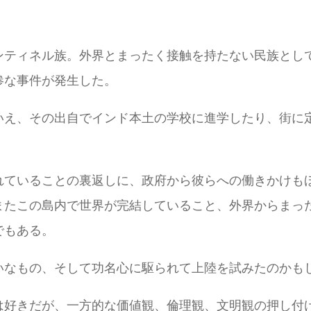
ンティネル族。外界とまったく接触を持たない民族とし
惨な事件が発生した。
いえ、その出自でインド本土の学校に進学したり、街に
れていることの裏返しに、政府から彼らへの働きかけも
またこの島内で世界が完結していること、外界からまっ
でもある。
いなもの、そして功名心に駆られて上陸を試みたのかも
は好きだが、一方的な価値観、倫理観、文明観の押し付