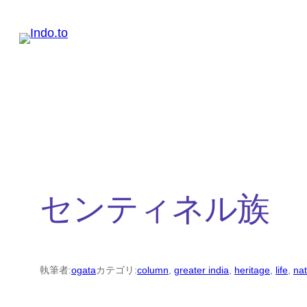
内
容
を
ス
キ
ッ
プ
センティネル族
執筆者:
ogata
カテゴリ:
column
, 
greater india
, 
heritage
, 
life
, 
na