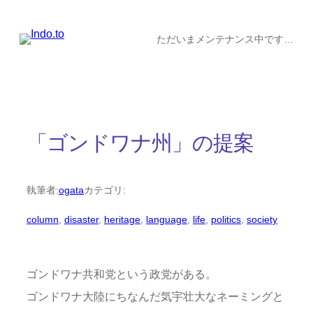
内
容
ただいまメンテナンス中です…
を
ス
キ
ッ
「ゴンドワナ州」の提案
プ
執筆者:
ogata
カテゴリ:
column
, 
disaster
, 
heritage
, 
language
, 
life
, 
politics
, 
society
ゴンドワナ共和党という政党がある。
ゴンドワナ大陸にちなんだ気宇壮大なネーミングと