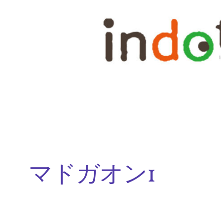
内
容
を
ス
キ
ッ
プ
マドガオン1