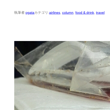
執筆者:
ogata
カテゴリ:
airlines
, 
column
, 
food & drink
, 
travel