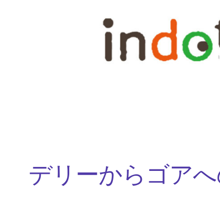
内
容
を
ス
キ
ッ
プ
デリーからゴアへ