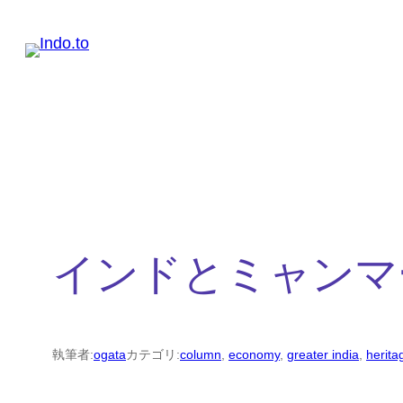
内
容
を
ス
キ
ッ
プ
インドとミャンマ
執筆者:
ogata
カテゴリ:
column
, 
economy
, 
greater india
, 
herita