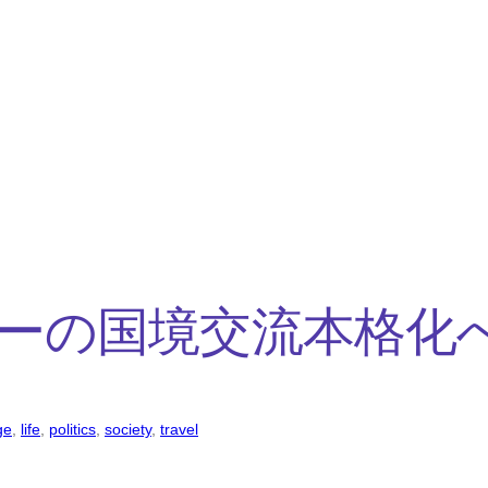
ーの国境交流本格化
ge
, 
life
, 
politics
, 
society
, 
travel