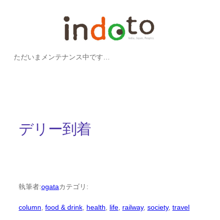
内
容
を
ただいまメンテナンス中です…
ス
キ
ッ
プ
デリー到着
執筆者:
ogata
カテゴリ:
column
, 
food & drink
, 
health
, 
life
, 
railway
, 
society
, 
travel