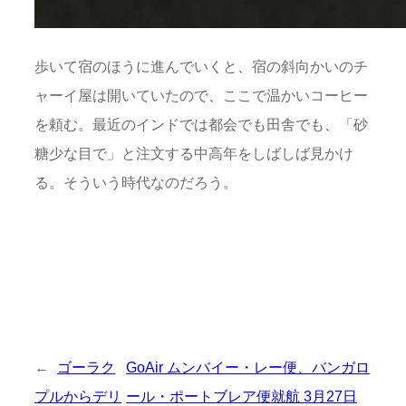
歩いて宿のほうに進んでいくと、宿の斜向かいのチ
ャーイ屋は開いていたので、ここで温かいコーヒー
を頼む。最近のインドでは都会でも田舎でも、「砂
糖少な目で」と注文する中高年をしばしば見かけ
る。そういう時代なのだろう。
←
ゴーラク
GoAir ムンバイー・レー便、バンガロ
プルからデリ
ール・ポートブレア便就航 3月27日