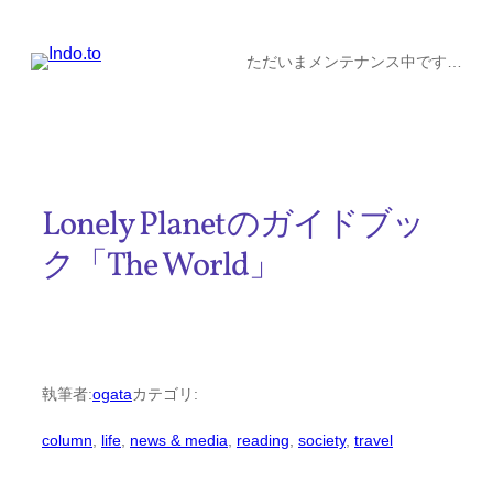
内
容
ただいまメンテナンス中です…
を
ス
キ
ッ
Lonely Planetのガイドブッ
プ
ク「The World」
執筆者:
ogata
カテゴリ:
column
, 
life
, 
news & media
, 
reading
, 
society
, 
travel