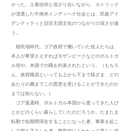
かった。土着信仰と混ざり合いながら、カトリック
が浸透した中南米インディヘナ社会とは、民族アイ
デンティティと旧宗主国文化のつながりの深さが違
う。
植民地時代、ゴア政府で働いていた役人たちは、
本人が希望さえすればモザンビークなどのポルトガ
ル領や、本国での職を約束されたという。（もちろ
ん、政府職員といっても上から下まで様ざま、どの
あたりの層までこの恩恵を受けることができたのか
までは知らない。）
ゴア返還時、ポルトガル本国から渡ってきた人び
とがどのくらい暮らしていたのだろうか。たまたま
転勤で短期間滞在することになった者、事業を起こ
して根を下ろした者、幾世代にもわたって暮らし続