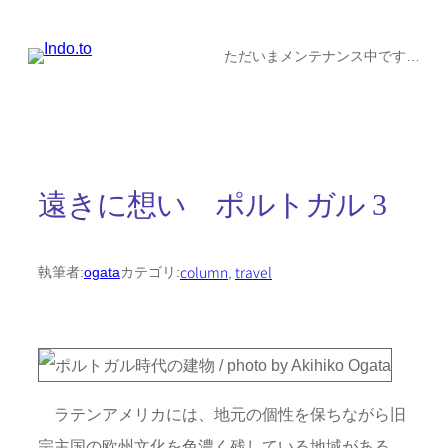
内
容
ただいまメンテナンス中です…
を
ス
キ
ッ
遠きに想い ポルトガル 3
プ
column
, 
travel
執筆者:
ogata
カテゴリ:
ラテンアメリカには、地元の個性を保ちながら旧
宗主国の欧州文化を色濃く残している地域がある