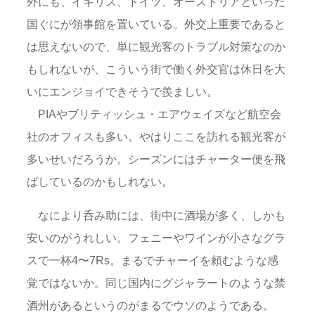
外にも、イギリス、ドイツ、オーストリアといった
国ぐにが領事館を置いている。外交上重要であると
は思えないので、単に観光客のトラブル対策なのか
もしれないが、こういう街で働く外交官は休日を大
いにエンジョイできそうで羨ましい。
PIAやブリティッシュ・エアウェイズなど航空会
社のオフィスも多い。やはりここを訪れる観光客が
多いせいだろうか。シーズンにはチャーター便を飛
ばしているのかもしれない。
なにより呑み助には、街中に酒場が多く、しかも
安いのがうれしい。フェニーやワインが小さなグラ
スで一杯4〜7Rs。まるでチャーイを頼むような感
覚ではないか。同じ国内にグジャラートのような禁
酒州があるというのがまるでウソのようである。