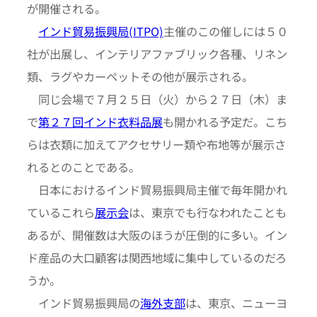
が開催される。
インド貿易振興局(ITPO)
主催のこの催しには５０
社が出展し、インテリアファブリック各種、リネン
類、ラグやカーペットその他が展示される。
同じ会場で７月２５日（火）から２７日（木）ま
で
第２７回インド衣料品展
も開かれる予定だ。こち
らは衣類に加えてアクセサリー類や布地等が展示さ
れるとのことである。
日本におけるインド貿易振興局主催で毎年開かれ
ているこれら
展示会
は、東京でも行なわれたことも
あるが、開催数は大阪のほうが圧倒的に多い。イン
ド産品の大口顧客は関西地域に集中しているのだろ
うか。
インド貿易振興局の
海外支部
は、東京、ニューヨ