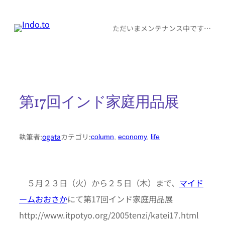
内
容
ただいまメンテナンス中です…
を
ス
キ
ッ
第17回インド家庭用品展
プ
執筆者:
ogata
カテゴリ:
column
, 
economy
, 
life
５月２３日（火）から２５日（木）まで、
マイド
ームおおさか
にて第17回インド家庭用品展
http://www.itpotyo.org/2005tenzi/katei17.html