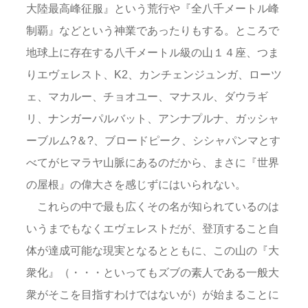
大陸最高峰征服』という荒行や『全八千メートル峰
制覇』などという神業であったりもする。ところで
地球上に存在する八千メートル級の山１４座、つま
りエヴェレスト、K2、カンチェンジュンガ、ローツ
ェ、マカルー、チョオユー、マナスル、ダウラギ
リ、ナンガーパルバット、アンナプルナ、ガッシャ
ーブルム?＆?、ブロードピーク、シシャパンマとす
べてがヒマラヤ山脈にあるのだから、まさに『世界
の屋根』の偉大さを感じずにはいられない。
これらの中で最も広くその名が知られているのは
いうまでもなくエヴェレストだが、登頂すること自
体が達成可能な現実となるとともに、この山の『大
衆化』（・・・といってもズブの素人である一般大
衆がそこを目指すわけではないが）が始まることに