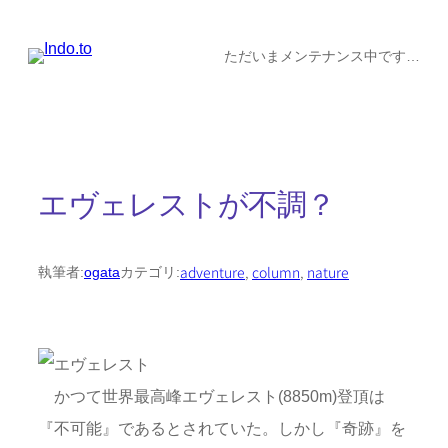
内
容
ただいまメンテナンス中です…
を
ス
キ
ッ
エヴェレストが不調？
プ
adventure
, 
column
, 
nature
執筆者:
ogata
カテゴリ:
かつて世界最高峰エヴェレスト(8850m)登頂は
『不可能』であるとされていた。しかし『奇跡』を