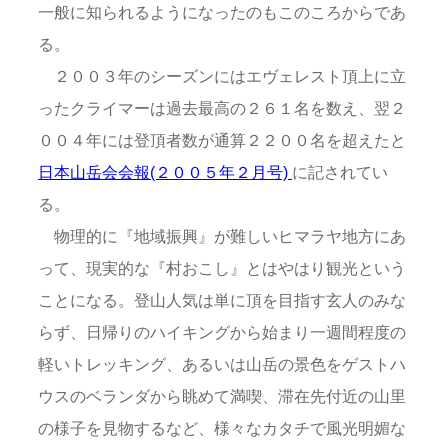
一般に知られるようになったのもこのころからであ
る。
２００３年のシーズンにはエヴェレスト頂上に立
ったクライマーは過去最高の２６１名を数え、翌２
００４年には登頂者数が通算２２００名を超えたと
日本山岳会会報(２００５年２月号)
に記されてい
る。
物理的に『地域振興』が難しいヒマラヤ地方にあ
って、現実的な『村おこし』とはやはり観光という
ことになる。登山人気は単に頂を目指す玄人のみな
らず、日帰りのハイキングから始まり一週間程度の
軽いトレッキング、あるいは山岳の景色をゲストハ
ウスのベランダから眺めて満喫、滞在先付近の山里
の様子を見物するなど、様々なカタチで風光明媚な