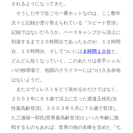
されるようになってきた。
そうした中で近ごろ一番ホットなのは、ここ数年
次々と記録が塗り替えられている『スピード登頂』
記録ではないだろうか。ベースキャンプから頂上に
到達するまで２０時間台であったものが、１２時間
台、１０時間台、そしてついには
８時間１０分
と、
どんどん短くなっていく。このあたりは若手シェル
パの独壇場で、他国のクライマーにはつけ入る余地
はないようだ。
またエヴェレストをどう攻めるかだけではなく、
２００２年に６３歳で頂上に立った渡邉玉枝氏(女
性最高齢登頂)、２００３年５月に７０歳で登頂し
た三浦雄一郎氏(世界最高齢登頂)といった年齢に挑
戦するものもあれば、世界の他の名峰を含めた『七