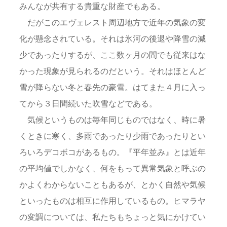
みんなが共有する貴重な財産でもある。
だがこのエヴェレスト周辺地方で近年の気象の変
化が懸念されている。それは氷河の後退や降雪の減
少であったりするが、ここ数ヶ月の間でも従来はな
かった現象が見られるのだという。それはほとんど
雪が降らない冬と春先の豪雪。はてまた４月に入っ
てから３日間続いた吹雪などである。
気候というものは毎年同じものではなく、時に暑
くときに寒く、多雨であったり少雨であったりとい
ろいろデコボコがあるもの。『平年並み』とは近年
の平均値でしかなく、何をもって異常気象と呼ぶの
かよくわからないこともあるが、とかく自然や気候
といったものは相互に作用しているもの。ヒマラヤ
の変調については、私たちもちょっと気にかけてい