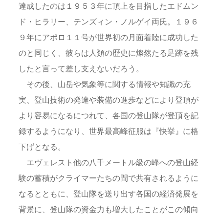
達成したのは１９５３年に頂上を目指したエドムン
ド・ヒラリー、テンズィン・ノルゲイ両氏。１９６
９年にアポロ１１号が世界初の月面着陸に成功した
のと同じく、彼らは人類の歴史に燦然たる足跡を残
したと言って差し支えないだろう。
その後、山岳や気象等に関する情報や知識の充
実、登山技術の発達や装備の進歩などにより登頂が
より容易になるにつれて、各国の登山隊が登頂を記
録するようになり、世界最高峰征服は『快挙』に格
下げとなる。
エヴェレスト他の八千メートル級の峰への登山経
験の蓄積がクライマーたちの間で共有されるように
なるとともに、登山隊を送り出す各国の経済発展を
背景に、登山隊の資金力も増大したことがこの傾向