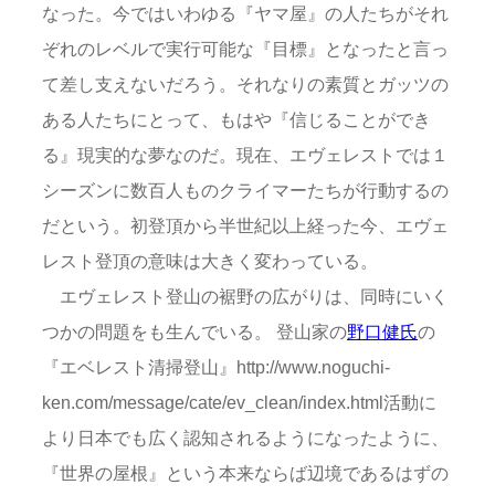
なった。今ではいわゆる『ヤマ屋』の人たちがそれ
ぞれのレベルで実行可能な『目標』となったと言っ
て差し支えないだろう。それなりの素質とガッツの
ある人たちにとって、もはや『信じることができ
る』現実的な夢なのだ。現在、エヴェレストでは１
シーズンに数百人ものクライマーたちが行動するの
だという。初登頂から半世紀以上経った今、エヴェ
レスト登頂の意味は大きく変わっている。
エヴェレスト登山の裾野の広がりは、同時にいく
つかの問題をも生んでいる。 登山家の
野口健氏
の
『エベレスト清掃登山』http://www.noguchi-
ken.com/message/cate/ev_clean/index.html活動に
より日本でも広く認知されるようになったように、
『世界の屋根』という本来ならば辺境であるはずの