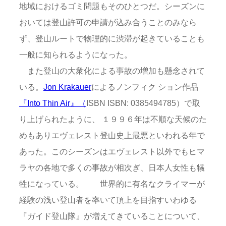
地域におけるゴミ問題もそのひとつだ。シーズンに
おいては登山許可の申請が込み合うことのみなら
ず、登山ルートで物理的に渋滞が起きていることも
一般に知られるようになった。
また登山の大衆化による事故の増加も懸念されて
いる。
Jon Krakauer
によるノンフィク ション作品
『Into Thin Air』（
ISBN ISBN: 0385494785）で取
り上げられたように、 １９９６年は不順な天候のた
めもありエヴェレスト登山史上最悪といわれる年で
あった。このシーズンはエヴェレスト以外でもヒマ
ラヤの各地で多くの事故が相次ぎ、日本人女性も犠
牲になっている。 世界的に有名なクライマーが
経験の浅い登山者を率いて頂上を目指すいわゆる
『ガイド登山隊』が増えてきていることについて、