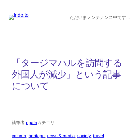
内
容
ただいまメンテナンス中です…
を
ス
キ
ッ
「タージマハルを訪問する
プ
外国人が減少」という記事
について
執筆者:
ogata
カテゴリ:
column
, 
heritage
, 
news & media
, 
society
, 
travel