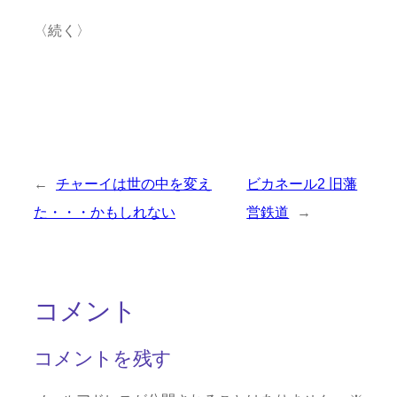
〈続く〉
←
チャーイは世の中を変え
ビカネール2 旧藩
た・・・かもしれない
営鉄道
→
コメント
コメントを残す