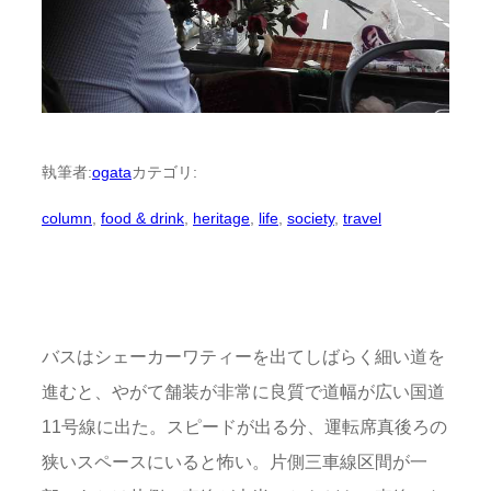
執筆者:
ogata
カテゴリ:
column
, 
food & drink
, 
heritage
, 
life
, 
society
, 
travel
バスはシェーカーワティーを出てしばらく細い道を
進むと、やがて舗装が非常に良質で道幅が広い国道
11号線に出た。スピードが出る分、運転席真後ろの
狭いスペースにいると怖い。片側三車線区間が一