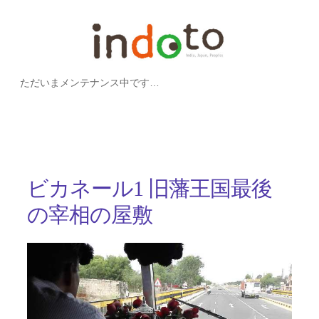
内
容
を
ただいまメンテナンス中です…
ス
キ
ッ
プ
ビカネール1 旧藩王国最後
の宰相の屋敷