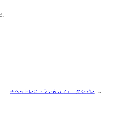
だ。
チベットレストラン＆カフェ タシデレ
→