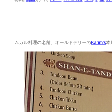
執筆者:
ogata
カテゴリ:
column
, 
food & drink
, 
heritage
, 
life
, 
soc
ムガル料理の老舗、オールドデリーの
Karim’s
本