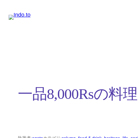
内
容
を
ス
キ
ッ
プ
一品8,000Rsの料理