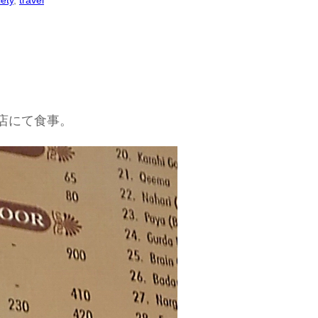
iety
, 
travel
店にて食事。