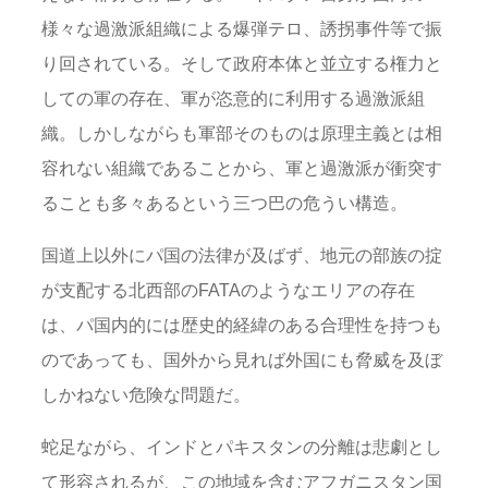
様々な過激派組織による爆弾テロ、誘拐事件等で振
り回されている。そして政府本体と並立する権力と
しての軍の存在、軍が恣意的に利用する過激派組
織。しかしながらも軍部そのものは原理主義とは相
容れない組織であることから、軍と過激派が衝突す
ることも多々あるという三つ巴の危うい構造。
国道上以外にパ国の法律が及ばず、地元の部族の掟
が支配する北西部のFATAのようなエリアの存在
は、パ国内的には歴史的経緯のある合理性を持つも
のであっても、国外から見れば外国にも脅威を及ぼ
しかねない危険な問題だ。
蛇足ながら、インドとパキスタンの分離は悲劇とし
て形容されるが、この地域を含むアフガニスタン国