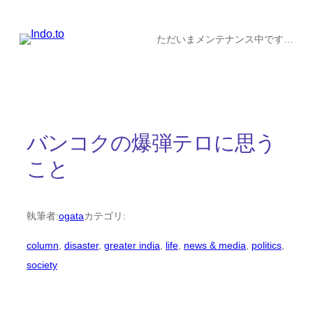
内
容
ただいまメンテナンス中です…
を
ス
キ
ッ
バンコクの爆弾テロに思う
プ
こと
執筆者:
ogata
カテゴリ:
column
, 
disaster
, 
greater india
, 
life
, 
news & media
, 
politics
, 
society