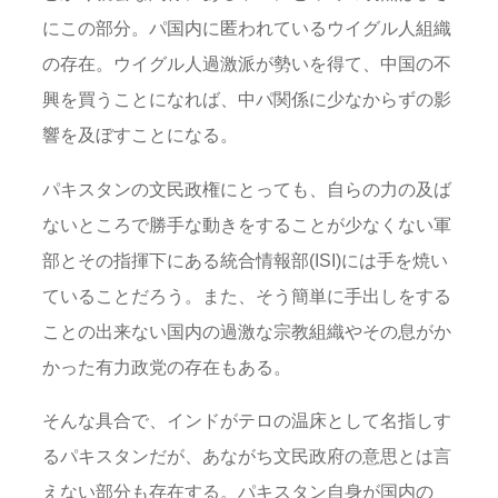
にこの部分。パ国内に匿われているウイグル人組織
の存在。ウイグル人過激派が勢いを得て、中国の不
興を買うことになれば、中パ関係に少なからずの影
響を及ぼすことになる。
パキスタンの文民政権にとっても、自らの力の及ば
ないところで勝手な動きをすることが少なくない軍
部とその指揮下にある統合情報部(ISI)には手を焼い
ていることだろう。また、そう簡単に手出しをする
ことの出来ない国内の過激な宗教組織やその息がか
かった有力政党の存在もある。
そんな具合で、インドがテロの温床として名指しす
るパキスタンだが、あながち文民政府の意思とは言
えない部分も存在する。パキスタン自身が国内の