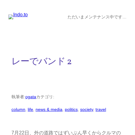
内
容
ただいまメンテナンス中です…
を
ス
キ
ッ
レーでバンド 2
プ
執筆者:
ogata
カテゴリ:
column
, 
life
, 
news & media
, 
politics
, 
society
, 
travel
7月22日、外の道路ではずいぶん早くからクルマの