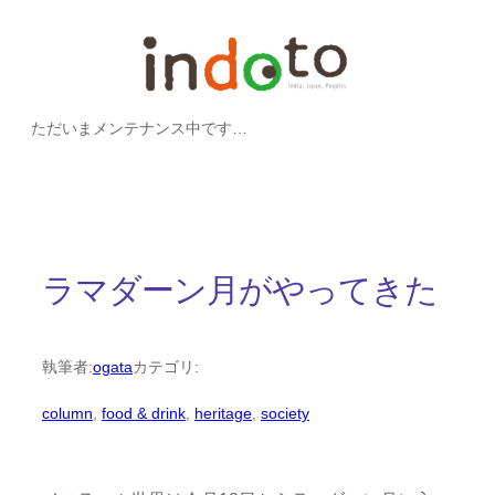
内
容
を
ただいまメンテナンス中です…
ス
キ
ッ
プ
ラマダーン月がやってきた
執筆者:
ogata
カテゴリ:
column
, 
food & drink
, 
heritage
, 
society