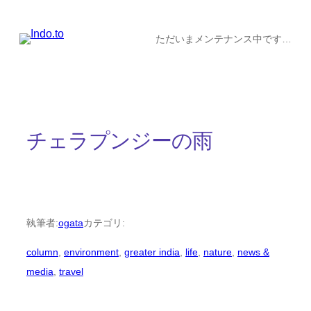
内
容
ただいまメンテナンス中です…
を
ス
キ
ッ
チェラプンジーの雨
プ
執筆者:
ogata
カテゴリ:
column
, 
environment
, 
greater india
, 
life
, 
nature
, 
news &
media
, 
travel