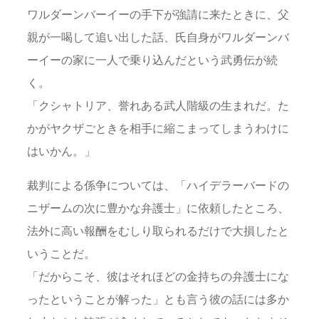
ワルダーンバーイーの手下が強請に来たときに、父
親が一喝して追い出した話、氏自身がワルダーンバ
ーイーの家に一人で乗り込んだという武勇伝が続
く。
「クシャトリア、誉れある武人階級の生まれだ。た
かがヤクザごときを相手に縮こまってしまうわけに
はいかん。」
裁判による係争については、「ハイデラーバードの
ニザームの次に豊かな弁護士」に依頼したところ、
法外に高い報酬をむしり取られるだけで大損したと
いうことだ。
「だからこそ、彼はそれほどの金持ちの弁護士にな
ったということが解った」とも言う彼の話には多か