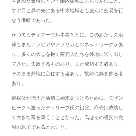
を含めた当時のインド国内各地はもちろんのこと、
すぐ目と鼻の先にある中東地域とも盛んに交易を行
なう港町であった。
かつてカティアーワル半島ととに、このあたりの沿
岸もまたアラビアやアフリカとのネットワークがあ
り、多くの大志を抱く商売人たちを外地に送り出し
てきた。失敗するものあり、また成功する者あり。
そのまま外地に定住する者あり、故郷に錦を飾る者
あり。
曽祖父が抱えた負債に始末をつけるために、モザン
ビークへ渡ったディリープ氏の祖父。商売は成功し
て大きな富を築くこととなった。氏はその祖父の次
男の息子であるとのこと。