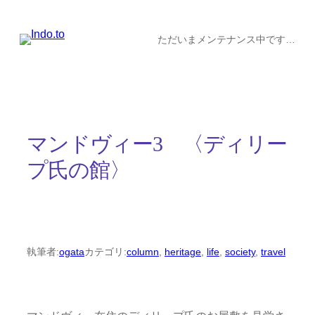
内
容
ただいまメンテナンス中です…
を
ス
キ
ッ
マンドヴィー3 〈ディリー
プ
プ氏の館〉
執筆者:
ogata
カテゴリ:
column
, 
heritage
, 
life
, 
society
, 
travel