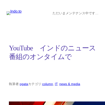
内
容
ただいまメンテナンス中です…
を
ス
キ
ッ
YouTube インドのニュース
プ
番組のオンタイムで
執筆者:
ogata
カテゴリ:
column
, 
IT
, 
news & media