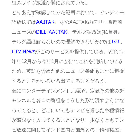
組のライヴ放送が開始されている。
とりあえず確認してみた範囲において、ヒンディー
語放送では
AAJTAK
、そのAAJTAKのデリー首都圏
ニュースの
DILLI AAJTAK
、テルグ語放送(私自身、
テルグ語は解らないので理解できないが)では
Tv9
、
ETV News
がこのサービスを提供している。どれも
昨年12月から今年1月にかけてこれを開始している
ため、英語を含めた他のニュース番組もこれに追従
するところがいろいろ出てくることだろう。
仮にエンターテインメント、経済、宗教その他のチ
ャンネルも各自の番組をこうした形で流すようにな
ってくると、どこにいてもテレビを通じた各種情報
が際限なく入ってくることとなり、少なくともテレ
ビ放送に関してインド国内と国外との「情報格差」