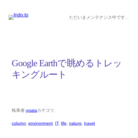
内
容
ただいまメンテナンス中です…
を
ス
キ
ッ
Google Earthで眺めるトレッ
プ
キングルート
執筆者:
ogata
カテゴリ:
column
, 
environment
, 
IT
, 
life
, 
nature
, 
travel