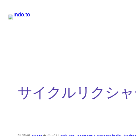
内
容
を
ス
キ
ッ
プ
サイクルリクシャ