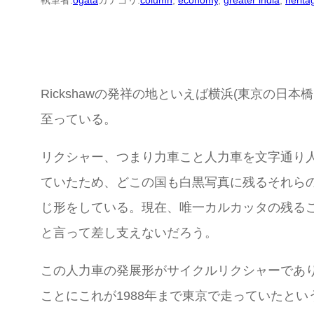
執筆者:
ogata
カテゴリ:
column
, 
economy
, 
greater india
, 
herita
Rickshawの発祥の地といえば横浜(東京の
至っている。
リクシャー、つまり力車こと人力車を文字通り
ていたため、どこの国も白黒写真に残るそれら
じ形をしている。現在、唯一カルカッタの残る
と言って差し支えないだろう。
この人力車の発展形がサイクルリクシャーであ
ことにこれが1988年まで東京で走っていたとい