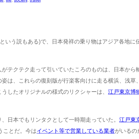
ge
, 
life
, 
society
, 
travel
日本橋という説もある)で、日本発祥の乗り物はアジア各地
人がテクテク走って引いていたころのものは、日本から
の姿は、これらの復刻版が行楽客向けに走る横浜、浅草
こうしたオリジナルの様式のリクシャーは、
江戸東京博
り、日本でもリンタクとして一時期走っていた。
江戸東
うことだ。今は
イベント等で営業している業者
がいるのだ