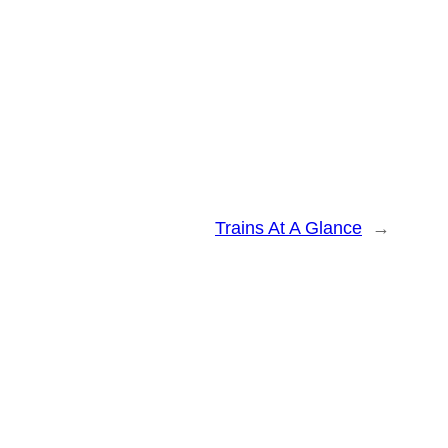
Trains At A Glance
→