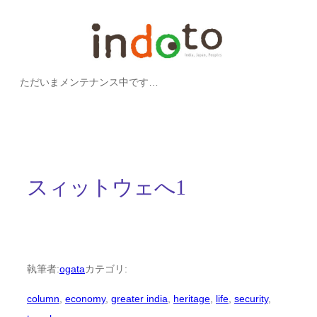
内
容
を
ただいまメンテナンス中です…
ス
キ
ッ
プ
スィットウェへ1
執筆者:
ogata
カテゴリ:
column
, 
economy
, 
greater india
, 
heritage
, 
life
, 
security
, 