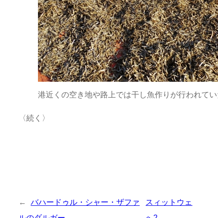
港近くの空き地や路上では干し魚作りが行われてい
〈続く〉
←
バハードゥル・シャー・ザファ
スィットウェ
ルのダルガー
へ2
→