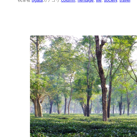
執筆者:
ogata
カテゴリ:
column
, 
heritage
, 
life
, 
society
, 
travel