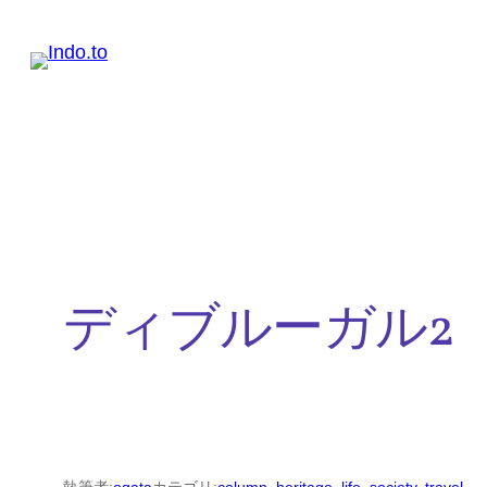
内
容
を
ス
キ
ッ
プ
ディブルーガル2